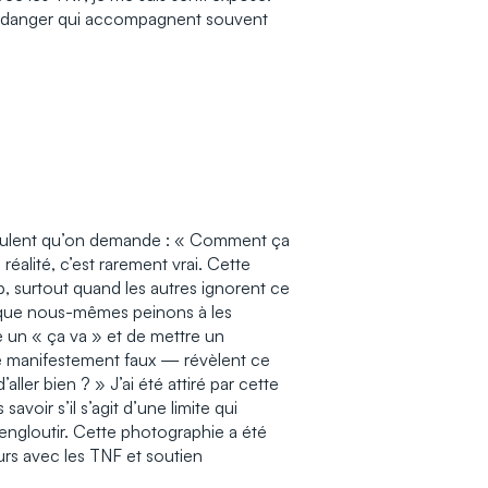
 le danger qui accompagnent souvent
veulent qu’on demande : « Comment ça
réalité, c’est rarement vrai. Cette
p, surtout quand les autres ignorent ce
s que nous-mêmes peinons à les
e un « ça va » et de mettre un
e manifestement faux — révèlent ce
’aller bien ? » J’ai été attiré par cette
voir s’il s’agit d’une limite qui
engloutir. Cette photographie a été
rs avec les TNF et soutien