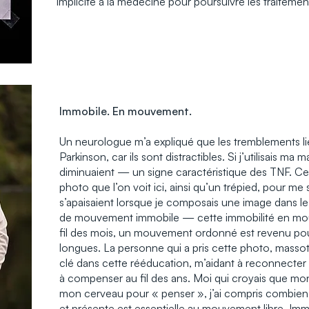
implicite à la médecine pour poursuivre les traitement
Immobile. En mouvement.
Un neurologue m’a expliqué que les tremblements li
Parkinson, car ils sont distractibles. Si j’utilisais ma
diminuaient — un signe caractéristique des TNF. Cel
photo que l’on voit ici, ainsi qu’un trépied, pour me
s’apaisaient lorsque je composais une image dans le v
de mouvement immobile — cette immobilité en m
fil des mois, un mouvement ordonné est revenu pou
longues. La personne qui a pris cette photo, masso
clé dans cette rééducation, m’aidant à reconnecter 
à compenser au fil des ans. Moi qui croyais que mon
mon cerveau pour « penser », j’ai compris combien
et présente est essentielle au mouvement libre. Im