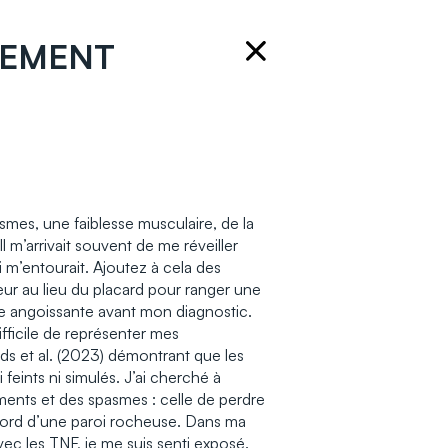
VEMENT
es, une faiblesse musculaire, de la
 m’arrivait souvent de me réveiller
 m’entourait. Ajoutez à cela des
ur au lieu du placard pour ranger une
ie angoissante avant mon diagnostic.
ifficile de représenter mes
ds et al. (2023) démontrant que les
feints ni simulés. J’ai cherché à
ments et des spasmes : celle de perdre
 bord d’une paroi rocheuse. Dans ma
 avec les TNF, je me suis senti exposé.