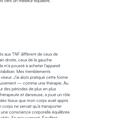
s vers un meilleur équilibre.
és aux TNF diffèrent de ceux de
 main droite, ceux de la gauche
a m’a poussé à acheter l’appareil
 stabiliser. Mes tremblements
iseur. J’ai alors pratiqué cette forme
ouvement — comme une thérapie. Au
r des périodes de plus en plus
thérapeute et danseuse, a joué un rôle
des tissus que mon corps avait appris
 corps ne servait qu’à transporter
 une conscience corporelle équilibrée
mobile. En mouvement. Équilibré.