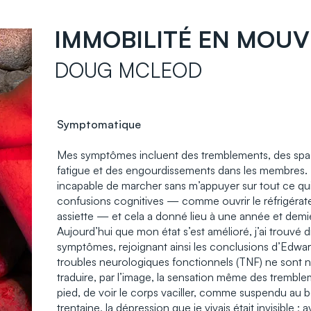
IMMOBILITÉ EN MOU
DOUG MCLEOD
Symptomatique
Mes symptômes incluent des tremblements, des spasm
fatigue et des engourdissements dans les membres. Il
incapable de marcher sans m’appuyer sur tout ce qui
confusions cognitives — comme ouvrir le réfrigérate
assiette — et cela a donné lieu à une année et dem
Aujourd’hui que mon état s’est amélioré, j’ai trouvé d
symptômes, rejoignant ainsi les conclusions d’Edwar
troubles neurologiques fonctionnels (TNF) ne sont ni 
traduire, par l’image, la sensation même des tremble
pied, de voir le corps vaciller, comme suspendu au
trentaine, la dépression que je vivais était invisible ;