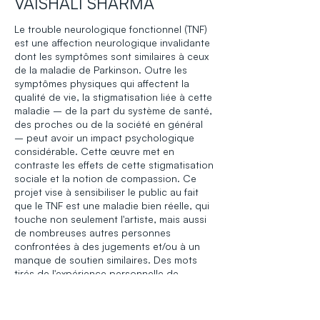
VAISHALI SHARMA
Le trouble neurologique fonctionnel (TNF)
est une affection neurologique invalidante
dont les symptômes sont similaires à ceux
de la maladie de Parkinson. Outre les
symptômes physiques qui affectent la
qualité de vie, la stigmatisation liée à cette
maladie – de la part du système de santé,
des proches ou de la société en général
– peut avoir un impact psychologique
considérable. Cette œuvre met en
contraste les effets de cette stigmatisation
sociale et la notion de compassion. Ce
projet vise à sensibiliser le public au fait
que le TNF est une maladie bien réelle, qui
touche non seulement l'artiste, mais aussi
de nombreuses autres personnes
confrontées à des jugements et/ou à un
manque de soutien similaires. Des mots
tirés de l'expérience personnelle de
l'artiste, ainsi que des expériences
partagées par d'autres, contribuent à
raconter cette histoire. Les mains